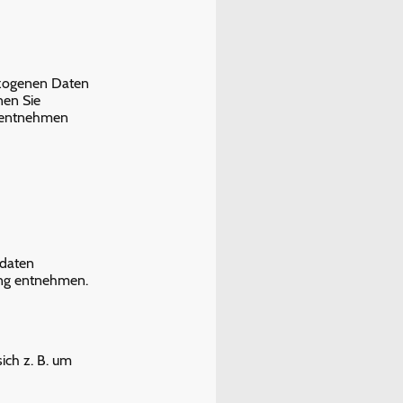
ezogenen Daten
nen Sie
z entnehmen
tdaten
ung entnehmen.
ich z. B. um