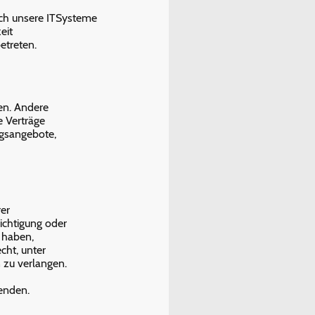
rch unsere ITSysteme
eit
etreten.
ten. Andere
e Verträge
agsangebote,
rer
ichtigung oder
 haben,
cht, unter
zu verlangen.
enden.