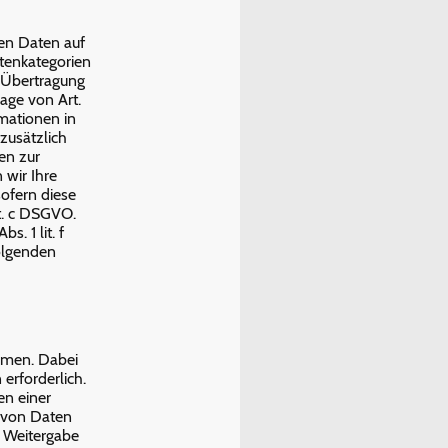
nen Daten auf
atenkategorien
e Übertragung
age von Art.
rmationen in
 zusätzlich
en zur
 wir Ihre
sofern diese
it. c DSGVO.
. 1 lit. f
folgenden
mmen. Dabei
erforderlich.
en einer
be von Daten
r Weitergabe