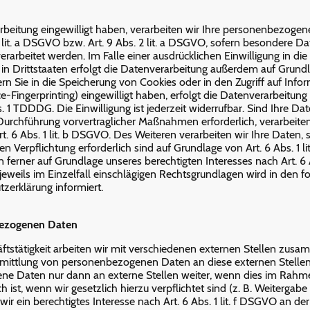
arbeitung eingewilligt haben, verarbeiten wir Ihre personenbezoge
1 lit. a DSGVO bzw. Art. 9 Abs. 2 lit. a DSGVO, sofern besondere D
rarbeitet werden. Im Falle einer ausdrücklichen Einwilligung in di
 Drittstaaten erfolgt die Datenverarbeitung außerdem auf Grundl
ern Sie in die Speicherung von Cookies oder in den Zugriff auf Info
ce-Fingerprinting) eingewilligt haben, erfolgt die Datenverarbeitung
 1 TDDDG. Die Einwilligung ist jederzeit widerrufbar. Sind Ihre Dat
 Durchführung vorvertraglicher Maßnahmen erforderlich, verarbeiten
. 6 Abs. 1 lit. b DSGVO. Des Weiteren verarbeiten wir Ihre Daten, 
hen Verpflichtung erforderlich sind auf Grundlage von Art. 6 Abs. 1 l
ferner auf Grundlage unseres berechtigten Interesses nach Art. 6 Abs
eweils im Einzelfall einschlägigen Rechtsgrundlagen wird in den 
zerklärung informiert.
ezogenen Daten
tstätigkeit arbeiten wir mit verschiedenen externen Stellen zusa
ermittlung von personenbezogenen Daten an diese externen Stellen 
e Daten nur dann an externe Stellen weiter, wenn dies im Rahm
ch ist, wenn wir gesetzlich hierzu verpflichtet sind (z. B. Weiterga
r ein berechtigtes Interesse nach Art. 6 Abs. 1 lit. f DSGVO an de